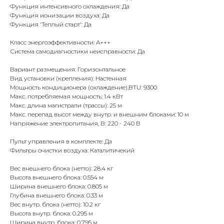
Функция интенсивного охлаждения: Да
КОНТАКТЫ
Функция ионизации воздуха: Да
Функция 'Теплый старт': Да
Класс энергоэффективности: A+++
Адрес
Система самодиагностики неисправности: Да
Г.Москва Волоколамское шоссе,
71/22к2
Вариант размещения: Горизонтальное
Вид установки (крепления): Настенная
Пн-вс с 9:00 до 18:00
Мощность кондиционера (охлаждение),BTU: 9300
Макс. потребляемая мощность: 1.4 кВт
Макс. длина магистрали (трассы): 25 м
Телефон
Макс. перепад высот между внутр. и внешним блоками: 10 м
8 495 233-79-79
Напряжение электропитания, В: 220 - 240 В
8 985 233-79-79
Пульт управления в комплекте: Да
Фильтры очистки воздуха: Каталитичекий
Вес внешнего блока (нетто): 28.4 кг
Почта
Высота внешнего блока: 0.554 м
iceicemarket@yandex.ru
Ширина внешнего блока: 0.805 м
Глубина внешнего блока: 0.33 м
Вес внутр. блока (нетто): 10.2 кг
Высота внутр. блока: 0.295 м
Ширина внутр. блока: 0.795 м