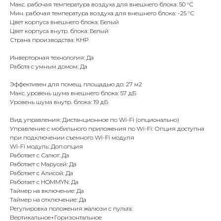
Макс. рабочая температура воздуха для внешнего блока: 50 °С
Мин. рабочая температура воздуха для внешнего блока: -25 °С
Цвет корпуса внешнего блока: Белый
Цвет корпуса внутр. блока: Белый
Страна производства: КНР
Инверторная технология: Да
Работа с умным домом: Да
Эффективен для помещ. площадью до: 27 м2
Макс. уровень шума внешнего блока: 57 дБ
Уровень шума внутр. блока: 19 дБ
Вид управления: Дистанционное по Wi-Fi (опционально)
Управление c мобильного приложения по Wi-Fi: Опция доступна
при подключении съемного Wi-Fi модуля
Wi-Fi модуль: Доп.опция
Работает с Салют: Да
Работает с Марусей: Да
Работает с Алисой: Да
Работает с HOMMYN: Да
Таймер на включение: Да
Таймер на отключение: Да
Регулировка положения жалюзи с пульта:
Вертикальное+Горизонтальное