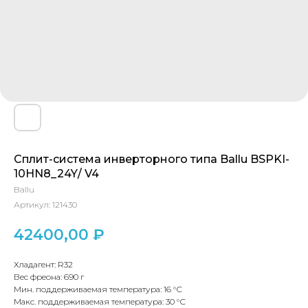
Сплит-система инверторного типа Ballu BSPKI-
10HN8_24Y/ V4
Ballu
Артикул:
121430
42400,00
₽
Хладагент: R32
Вес фреона: 690 г
Мин. поддерживаемая температура: 16 °С
Макс. поддерживаемая температура: 30 °С