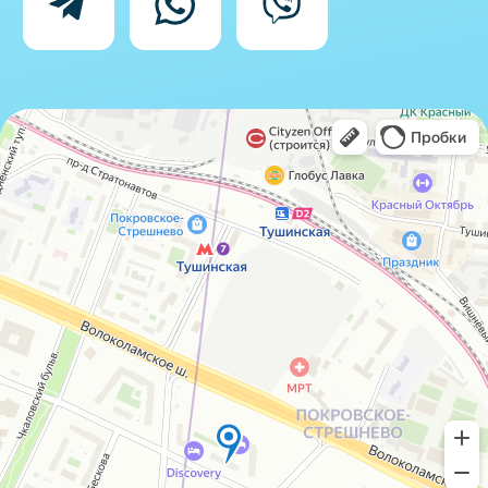
данных
IceIceMarket © 2025