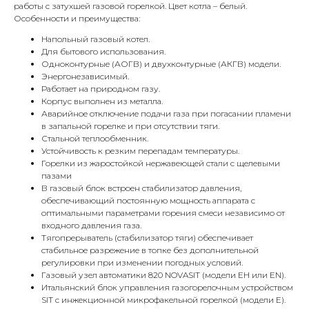
работы с затухшей газовой горелкой. Цвет котла – белый.
Особенности и преимущества:
Напольный газовый котел.
Для бытового использования.
Одноконтурные (АОГВ) и двухконтурные (АКГВ) модели.
Энергонезависимый.
Работает на природном газу.
Корпус выполнен из металла.
Аварийное отключение подачи газа при погасании пламени
в запальной горелке и при отсутствии тяги.
Стальной теплообменник.
Устойчивость к резким перепадам температуры.
Горелки из жаростойкой нержавеющей стали с щелевыми
пазами
В газовый блок встроен стабилизатор давления,
КОНТАКТЫ
обеспечивающий постоянную мощность аппарата с
оптимальными параметрами горения смеси независимо от
входного давления газа.
Тягопрерыватель (стабилизатор тяги) обеспечивает
Адрес
стабильное разрежение в топке без дополнительной
Г.Москва Волоколамское шоссе,
регулировки при изменении погодных условий.
71/22к2
Газовый узел автоматики 820 NOVASIT (модели ЕН или EN).
Итальянский блок управления газогорелочным устройством
Пн-вс с 9:00 до 18:00
SIT с инжекционной микрофакельной горелкой (модели Е).