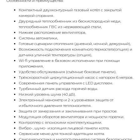
Особенности и преимущества:
Компактный двухконтурный газовый котёл с закрытой
камерой сгорания.
Двурядный теплообменник из бескислородной меди,
теплообменник ГВС из нержавеющей стали,
Нижнее расположение вентилятора,
Системы автоматики,
Готовые сценарии отопления (дневной, ночной, дежурный),
Возможность подключения комнатного термостата(опция) и
датчика уличной температуры (опция),
Wi-fi управление в базовом исполнении при помощи
приложения,
Удобство обслуживания (съёмные боковые панели).
Трёхскоростной циркуляционный насос с напором 6 метров.
Современная панель управления с LED дисплеем.
Турбинный датчик расхода горячей воды.
Низкий уровень шума (40 дБ).
КОНТАКТЫ
Электронный манометр и 2-х уровневая защита от
избыточного давления теплоносителя.
Защита от замерзания и заклинивания при простое.
Модуляция оборотов вентилятора и мощности горелки.
Адрес
Контроллер с японскими комплектующими.
Г.Москва Волоколамское шоссе,
Вибро-, шумо- изоляция лицевой панели котла.
71/22к2
Сервисное меню для тонкой адаптации котла.
Самодиагностика и многоступенчатая система безопасности