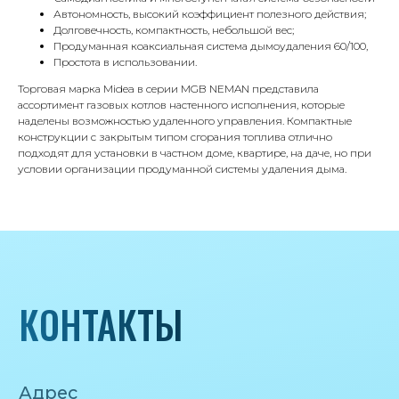
Пн-вс с 9:00 до 18:00
Автономность, высокий коэффициент полезного действия;
Долговечность, компактность, небольшой вес;
Продуманная коаксиальная система дымоудаления 60/100,
Телефон
Простота в использовании.
8 495 233-79-79
Торговая марка Midea в серии MGB NEMAN представила
ассортимент газовых котлов настенного исполнения, которые
8 985 233-79-79
наделены возможностью удаленного управления. Компактные
конструкции с закрытым типом сгорания топлива отлично
подходят для установки в частном доме, квартире, на даче, но при
Почта
условии организации продуманной системы удаления дыма.
iceicemarket@yandex.ru