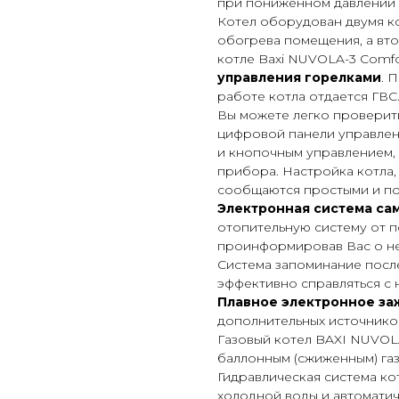
при пониженном давлении п
Котел оборудован двумя ко
обогрева помещения, а вто
котле Baxi NUVOLA-3 Comfor
управления горелками
. 
работе котла отдается ГВС
Вы можете легко проверит
цифровой панели управлен
и кнопочным управлением,
прибора. Настройка котла,
сообщаются простыми и по
Электронная система са
отопительную систему от 
проинформировав Вас о не
Система запоминание посл
эффективно справляться с 
Плавное электронное за
дополнительных источников 
Газовый котел BAXI NUVOLA
баллонным (сжиженным) газ
Гидравлическая система ко
холодной воды и автоматич