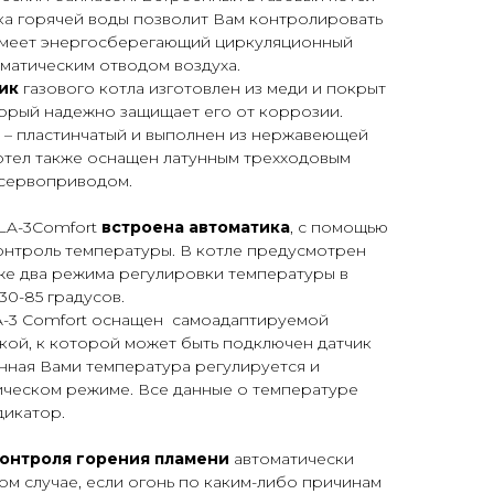
ка горячей воды позволит Вам контролировать
имеет энергосберегающий циркуляционный
матическим отводом воздуха.
ик
газового котла изготовлен из меди и покрыт
торый надежно защищает его от коррозии.
– пластинчатый и выполнен из нержавеющей
отел также оснащен латунным трехходовым
 сервоприводом.
LA-3Comfort
встроена автоматика
, с помощью
онтроль температуры. В котле предусмотрен
 же два режима регулировки температуры в
30-85 градусов.
A-3 Comfort оснащен самоадаптируемой
кой, к которой может быть подключен датчик
нная Вами температура регулируется и
ическом режиме. Все данные о температуре
дикатор.
онтроля горения пламени
автоматически
том случае, если огонь по каким-либо причинам