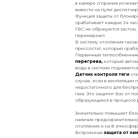
в камере сгорания исчезае
вывести на пульт диспетчер
Функция защиты от блокиро
срабатывает каждые 24 час
ГВС не образуются застои, 
перемерзает.
В систему отопления газов
прессостат, который сраба
Первичный теплообменник
перегрева,
который автом
воды в системе поднимется
Датчик контроля тяги
от
случае, если в вентиляции 
недостаточного для беспр
газа. Это защитит Вас от п
образующихся в процессе 
Значительно повышает безо
наличие предохранительног
отопления и на 8 атмосфер
Встроенная
защита от за