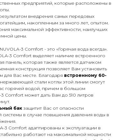
ственных предприятий, которые расположены в
опы.
 результатом внедрения самых передовых
богатейшим, накопленным за много лет, опытом.
мония максимальной эффективности, наилучших
умной цены.
UVOLA-3 Comfort - это «Горячая вода всегда».
OLA-3 Comfort выделяет наличие встроенного
я панель, которая также является датчиком
ъемная конструкция позволяет Вам установить
м для Вас месте
.
Благодаря
встроенному 60-
 нержавеющей стали
котлы этой линии смогут
ас горячей водой, причем в большом
3 Comfort может дать Вам до 510 литров
инут.
ьный бак
защитит Вас от опасности
 системы в случае повышения давления воды в
бжения.
-3 Comfort адаптированы к эксплуатации в
 стабильно работают на максимальной мощности