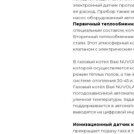
электронный датчик прото
ее расход. Прибор также 
насос оборудованный авто
Первичный теплообменн
специальным составом, ко
Вторичный теплообменник 
стали. Этот атмосферный к
клапаном с электрическим
В газовый котел Baxi NUVO
которой осуществляется к
режим тёплых полов, а так
системе отопления 30-45 и 
Газовый котёл Baxi NUVOL
погодозависимой автомати
уличной температуры. Зада
поддерживается в автомат
выводятся на цифровой ин
Ионизационный датчик к
прекращает подачу газа в 