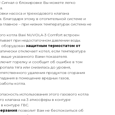
т.Сигнал о блокировке Вы можете легко
а.
вки насоса и трехходового клапана
а. Благодаря этому в отопительной системе и
а главное – при низких температурах система не
ого котла Baxi NUVOLA-3 Comfort встроен
тывает при недостаточном давлении воды.
 оборудован
защитным термостатом от
атически отключает котел, если температура
 выше указанного Вами показателя.
ключит горелку и сообщит об ошибке в том
пропала тяга или снизилась до уровня,
епятственного удаления продуктов сгорания
опадания в помещение вредных газов,
работы котла.
пасность использования этого газового котла
о клапана на 3 атмосферы в контуре
 в контуре ГВС.
мерзания
позволит Вам не беспокоиться об