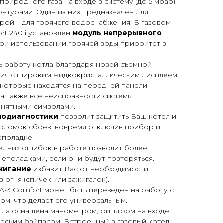
риродного газа на входе в систему (до 5 мбар).
нтурами. Один из них предназначен для
рой – для горячего водоснабжения. В газовом
t 240 i установлен
модуль непрерывного
При использовании горячей воды приоритет в
.
ь работу котла благодаря новой съемной
ия с широким жидкокристаллическим дисплеем
 которые находятся на передней панели
 а также все неисправности системы
нятными символами.
модиагностики
позволит защитить Ваш котел и
поломок сбоев, вовремя отключив прибор и
поладке.
едних ошибок в работе позволит более
неполадками, если они будут повторяться.
жигание
избавит Вас от необходимости
огня (спичек или зажигалок).
-3 Comfort может быть переведен на работу с
ом, что делает его универсальным.
тла оснащена манометром, фильтром на входе
еским байпасом. Встроенный в газовый котел