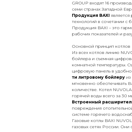
GROUP входят 16 производ
семи странах Западной Евр
Продукция BAXI
является
технологий в сочетании с 
Продукция BAXI – это гар
рабочих показателей и раз
Основной принцип котлов N
Из всех котлов линию NUV
бойлера и съемная цифрова
комнатной температуры.
С
цифровую панель в удобно
ти литровому бойлеру
из
мгновенно обеспечивать В
количестве. Котел NUVOLA-
горячей воды всего за 30 м
Встроенный расширител
повреждения отопительной
системе горячего водосна
Газовые котлы BAXI NUVOLA
газовых сетях России. Они