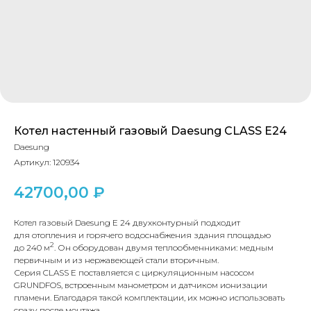
Котел настенный газовый Daesung CLASS E24
Daesung
Артикул:
120934
42700,00
₽
КОНТАКТЫ
Котел газовый Daesung E 24 двухконтурный подходит
для отопления и горячего водоснабжения здания площадью
2
до 240 м
. Он оборудован двумя теплообменниками: медным
Адрес
первичным и из нержавеющей стали вторичным.
Г.Москва Волоколамское шоссе,
Серия CLASS E поставляется с циркуляционным насосом
GRUNDFOS, встроенным манометром и датчиком ионизации
71/22к2
пламени. Благодаря такой комплектации, их можно использовать
сразу после монтажа