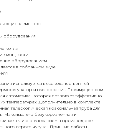
н
вляющих элементов
ры оборудования
ие котла
ние мощности
ление оборудованием
ляется в собранном виде
теля
вания используется высококачественный
ерморегулятор и пьезорозжиг. Преимуществом
ая автоматика, которая позволяет эффективно
их температурах. Дополнительно в комплекте
ная телескопическая коаксиальная труба для
я. Максимально безукоризненная и
ечивается использованием в производстве
енного серого чугуна. Принцип работы