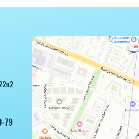
22к2
9-79