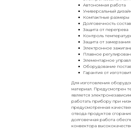
Автономная работа
Универсальный дизай
Компактные размеры
Долговечность соста
Защита от перегрева
Контроль температу
Защита от замерзания
Электронное зажиган
Плавное регулирова
Элементарное управ
Оборудование постав
Гарантия от изготови
Для изготовления оборудо
материал. Предусмотрен т
является электронезависим
работать прибору при низк
предусмотренная качествен
отвода продуктов сгорани
долговечная работа обесп
конвектора высококачеств