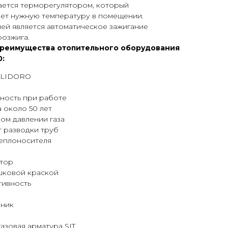
ется терморегулятором, который
ет нужную температуру в помещении.
ей является автоматическое зажигание
озжига.
преимущества отопительного оборудования
0:
OLIDORO
ность при работе
 около 50 лет
ом давлении газа
т разводки труб
теплоносителя
ятор
шковой краской
тивность
нник
азовая арматура SIT