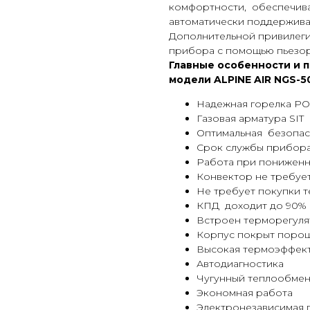
комфортности, обеспечива
автоматически поддержива
Дополнительной привилеги
прибора с помощью пьезор
Главные особенности и 
модели ALPINE AIR NGS-5
Надежная горелка P
Газовая арматура SIT
Оптимальная безопас
Срок службы прибора
Работа при пониженн
Конвектор не требуе
Не требует покупки 
КПД доходит до 90%
Встроен терморегул
Корпус покрыт поро
Высокая термоэффек
Автодиагностика
Чугунный теплообме
Экономная работа
Электронезависимая г