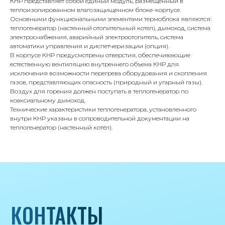
КНР представляет собой единый модуль, размещенный в
теплоизолированном влагозащищенном блоке-корпусе.
КОНТАКТЫ
Основными функциональными элементами термоблока являются:
теплогенератор (настенный отопительный котел), дымоход, система
электроснабжения, аварийный электроотопитель, система
автоматики управления и диспетчеризации (опция).
Адрес
В корпусе КНР предусмотрены отверстия, обеспечивающие
Г.Москва Волоколамское шоссе,
естественную вентиляцию внутреннего объема КНР для
исключения возможности перегрева оборудования и скопления
71/22к2
газов, представляющих опасность (природный и угарный газы).
Воздух для горения должен поступать в теплогенератор по
Пн-вс с 9:00 до 18:00
коаксиальному дымоход.
Технические характеристики теплогенератора, установленного
Телефон
внутри КНР указаны в сопроводительной документации на
теплогенератор (настенный котёл).
8 495 233-79-79
8 985 233-79-79
Почта
iceicemarket@yandex.ru