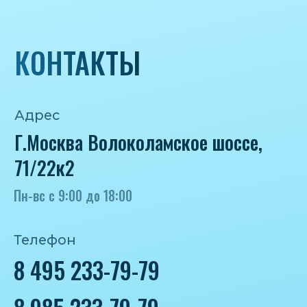
iceicemarket@yandex.ru