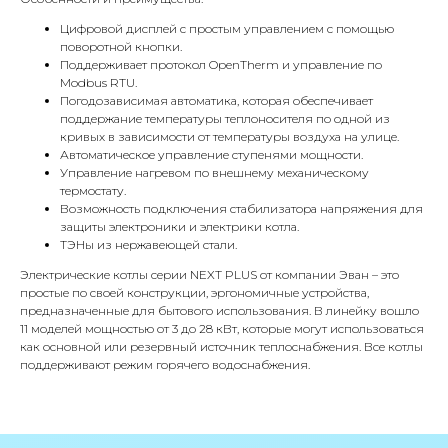
Цифровой дисплей с простым управлением с помощью
поворотной кнопки.
Поддерживает протокол OpenTherm и управление по
Modbus RTU.
Погодозависимая автоматика, которая обеспечивает
КОНТАКТЫ
поддержание температуры теплоносителя по одной из
кривых в зависимости от температуры воздуха на улице.
Автоматическое управление ступенями мощности.
Управление нагревом по внешнему механическому
Адрес
термостату.
Г.Москва Волоколамское шоссе,
Возможность подключения стабилизатора напряжения для
защиты электроники и электрики котла.
71/22к2
ТЭНы из нержавеющей стали.
Пн-вс с 9:00 до 18:00
Электрические котлы серии NEXT PLUS от компании Эван – это
простые по своей конструкции, эргономичные устройства,
предназначенные для бытового использования. В линейку вошло
Телефон
11 моделей мощностью от 3 до 28 кВт, которые могут использоваться
8 495 233-79-79
как основной или резервный источник теплоснабжения. Все котлы
поддерживают режим горячего водоснабжения.
8 985 233-79-79
Почта