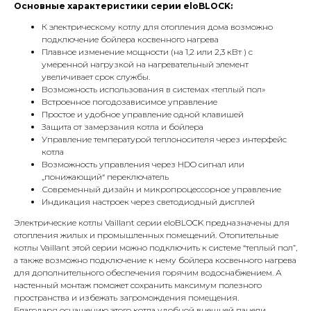
Основные характеристики серии eloBLOCK:
К электрическому котлу для отопления дома возможно
подключение бойлера косвенного нагрева
Плавное изменение мощности (на 1,2 или 2,3 кВт ) с
умеренной нагрузкой на нагревательный элемент
увеличивает срок службы.
Возможность использования в системах «теплый пол»
Встроенное погодозависимое управление
Простое и удобное управление одной клавишей
Защита от замерзания котла и бойлера
Управление температурой теплоносителя через интерфейс
котла
Возможность управления через HDO сигнал или
„понижающий“ переключатель
Современный дизайн и микропроцессорное управление
Индикация настроек через светодиодный дисплей
Электрические котлы Vaillant серии eloBLOCK предназначены для
отопления жилых и промышленных помещений. Отопительные
котлы Vaillant этой серии можно подключить к системе “теплый пол”,
а также возможно подключение к нему бойлера косвенного нагрева
для дополнительного обеспечения горячим водоснабжением. А
настенный монтаж поможет сохранить максимум полезного
КОНТАКТЫ
пространства и избежать загромождения помещения.
Благодаря оснащению этого котла удобной внешней панели