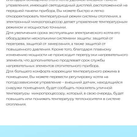
управления, имеющей светодиодный дисплей, расположенной на
передней панели прибора, Вы можете быстро и легко
Адрес
откорректировать температурный режим системы отопления, а
Г.Москва Волоколамское шоссе,
электронный микропроцессор делает управление температурным
71/22к2
режимом и мощностью точными.
Для увеличения срока эксплуатации электрического котла его
Пн-вс с 9:00 до 18:00
оборудовали несколькими системами защиты: защитой от
перегрева, защитой от замерзания, а также защитой от
повышенного давления. Кроме того, благодаря плавному
Телефон
изменению мощности не происходит перегрузки нагревательного
8 495 233-79-79
элемента, что дополнительно продлевает срок службы
нагревательных элементов отопительного прибора.
8 985 233-79-79
Для большего комфорта коррекции температурного режима в
помещении, Вы можете перевести регулировку котла на
погодозависимое управление – внешний датчик, находящийся
снаружи помещения, будет сообщать показатель уличной
Почта
температуры микропроцессору, который, в свою очередь, будет
iceicemarket@yandex.ru
повышать или понижать температуру теплоносителя в системе
отопления.