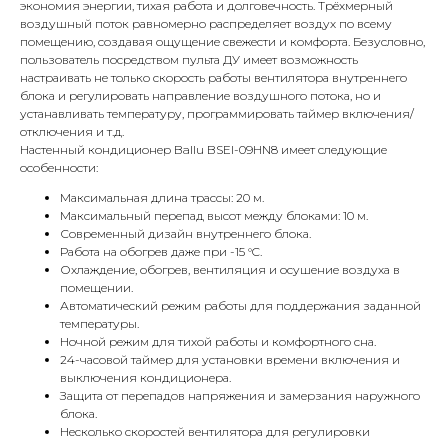
экономия энергии, тихая работа и долговечность. Трёхмерный
воздушный поток равномерно распределяет воздух по всему
помещению, создавая ощущение свежести и комфорта. Безусловно,
пользователь посредством пульта ДУ имеет возможность
настраивать не только скорость работы вентилятора внутреннего
блока и регулировать направление воздушного потока, но и
устанавливать температуру, программировать таймер включения/
отключения и т.д.
Настенный кондиционер Ballu BSEI-09HN8 имеет следующие
особенности:
Максимальная длина трассы: 20 м.
Максимальный перепад высот между блоками: 10 м.
Современный дизайн внутреннего блока.
КОНТАКТЫ
Работа на обогрев даже при -15 °C.
Охлаждение, обогрев, вентиляция и осушение воздуха в
помещении.
Автоматический режим работы для поддержания заданной
Адрес
температуры.
Г.Москва Волоколамское шоссе,
Ночной режим для тихой работы и комфортного сна.
24-часовой таймер для установки времени включения и
71/22к2
выключения кондиционера.
Защита от перепадов напряжения и замерзания наружного
Пн-вс с 9:00 до 18:00
блока.
Несколько скоростей вентилятора для регулировки
Телефон