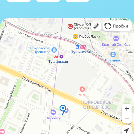
IceIceMarket © 2025