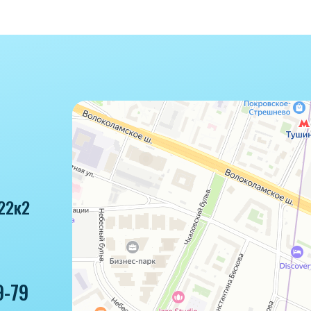
22к2
9-79