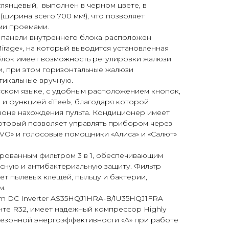
глянцевый, выполнен в черном цвете, в
(ширина всего 700 мм!), что позволяет
ми проемами.
 панели внутреннего блока расположен
rage», на который выводится установленная
блок имеет возможность регулировки жалюзи
и, при этом горизонтальные жалюзи
ртикальные вручную.
сском языке, с удобным расположением кнопок,
 и функцией «iFeel», благодаря которой
зоне нахождения пульта. Кондиционер имеет
который позволяет управлять прибором через
O» и голосовые помощники «Алиса» и «Салют»
ованным фильтром 3 в 1, обеспечивающим
сную и антибактериальную защиту. Фильтр
ет пылевых клещей, пыльцу и бактерии,
м.
m DC Inverter AS35HQJ1HRA-B/1U35HQJ1FRA
нте R32, имеет надежный компрессор Highly
 сезонной энергоэффективности «А» при работе