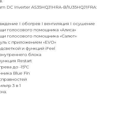
в.
um DC Inverter AS35HQJ1HRA-B/1U35HQJ1FRA:
аждение I обогрев I вентиляция I осушение
щи голосового помощника «Алиса»
щи голосового помощника «Салют»
дуль с приложением «EVO»
дсветкой и функций iFeel
внутреннего блока
ункция Restart
рева до -15ºС
ника Blue Fin
справностей
льтр 3 в 1
на.