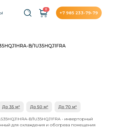
0
+7 985 233-79-79
ТЫ
S35HQJ1HRA-B/1U35HQJ1FRA
До 35 м²
До 50 м²
До 70 м²
 AS35HQJ1HRA-B/1U35HQJ1FRA - инверторный
нный для охлаждения и обогрева помещения