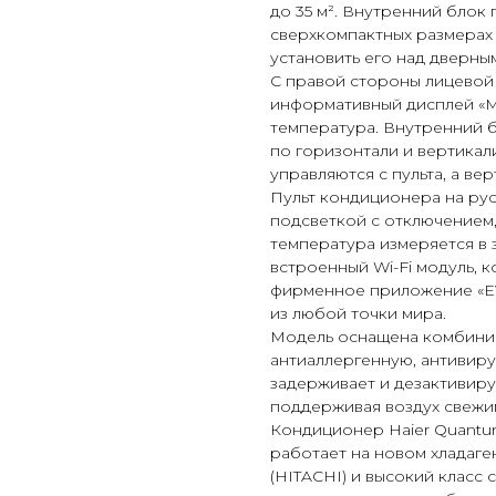
до 35 м². Внутренний блок 
сверхкомпактных размерах 
установить его над дверны
С правой стороны лицевой
информативный дисплей «Mi
температура. Внутренний 
по горизонтали и вертикал
управляются с пульта, а ве
Пульт кондиционера на ру
подсветкой с отключением,
температура измеряется в 
встроенный Wi-Fi модуль, 
фирменное приложение «EV
из любой точки мира.
Модель оснащена комбинир
антиаллергенную, антивиру
задерживает и дезактивиру
поддерживая воздух свежи
Кондиционер Haier Quantu
работает на новом хладаге
(HITACHI) и высокий класс