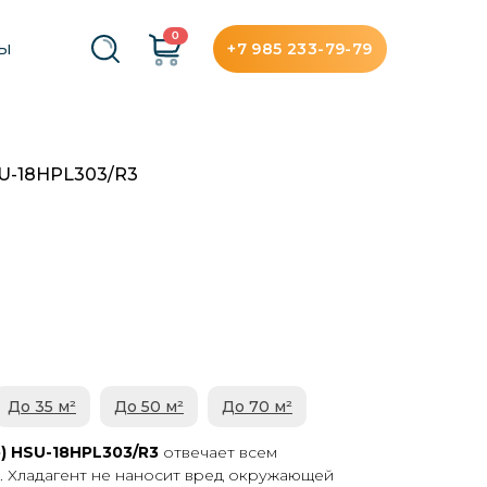
0
+7 985 233-79-79
ТЫ
SU-18HPL303/R3
До 35 м²
До 50 м²
До 70 м²
р) HSU-18HPL303/R3
отвечает всем
 Хладагент не наносит вред окружающей