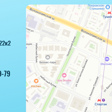
22к2
9-79