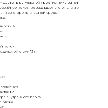
ждается в регулярной профилактике, за ним
розийное покрытие защищает его от влаги и
твий со стороны внешней среды.
ва:
вности A
ильтр
теля
й поток
оздушной струи 12 м
елей
апряжения
таивание
ора внутреннего блока
о блока
руб