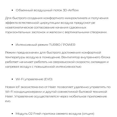
Объемный воздушный поток 3D-Airflow
Для быстрого создания комфортного микроклимата и получения
эффекта естественной циркуляции воздуха предусмот ре
ноавтоматическое согласование качания сдвоенных
горизонтальных заслонок и жалюзи с вертикальными створками.
Интенсивный режим TURBO / POWER
Режим предназначен для быстрого достижения комфортной
температуры воздуха в помещение. Вентилятор внутреннего блока
работает начинает работать на сверхвысокой скорости, охлаждая и
нагревая воздух с повышенной интенсивностью
Wi-Fi управление (EVO)
Новая IoT экосистема evo от Haier позволяет удаленно управлять по
Wi-Fi кондиционерами и другой совместимой бытовой техникой
КОНТАКТЫ
Haier. Управление осуществляется через мобильное приложение
evo.
Адрес
Модуль O2 Fresh притока свежего воздуха (опция)