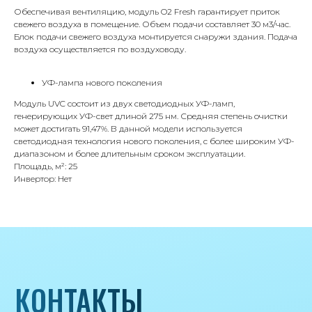
Г.Москва Волоколамское шоссе,
Обеспечивая вентиляцию, модуль O2 Fresh гарантирует приток
71/22к2
свежего воздуха в помещение. Объем подачи составляет 30 м3/час.
Блок подачи свежего воздуха монтируется снаружи здания. Подача
Пн-вс с 9:00 до 18:00
воздуха осуществляется по воздуховоду.
Телефон
УФ-лампа нового поколения
8 495 233-79-79
Модуль UVC состоит из двух светодиодных УФ-ламп,
генерирующих УФ-свет длиной 275 нм. Средняя степень очистки
8 985 233-79-79
может достигать 91,47%. В данной модели используется
светодиодная технология нового поколения, с более широким УФ-
диапазоном и более длительным сроком эксплуатации.
Почта
Площадь, м²: 25
iceicemarket@yandex.ru
Инвертор: Нет