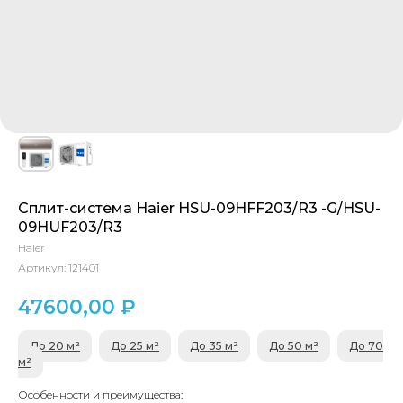
Сплит-система Haier HSU-09HFF203/R3 -G/HSU-
09HUF203/R3
Haier
Артикул:
121401
47600,00
₽
До 20 м²
До 25 м²
До 35 м²
До 50 м²
До 70
м²
Особенности и преимущества: