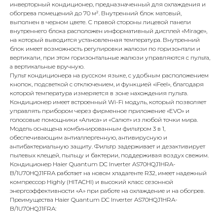
инверторный кондиционер, предназначенный для охлаждения и
обогрева помещений до 70 м². Внутренний блок матовый,
выполнен в черном цвете. С правой стороны лицевой панели
внутреннего блока расположен информативный дисплей «Mirage»,
на который выводится установленная температура. Внутренний
блок имеет возможность регулировки жалюзи по горизонтали и
вертикали, при этом горизонтальные жалюзи управляются с пульта,
а вертикальные вручную.
Пульт кондиционера на русском языке, с удобным расположением
кнопок, подсветкой с отключением, и функцией «iFeel», благодаря
которой температура измеряется в зоне нахождения пульта.
Кондиционер имеет встроенный Wi-Fi модуль, который позволяет
управлять прибором через фирменное приложение «EVO» и
голосовые помощники «Алиса» и «Салют» из любой точки мира.
Модель оснащена комбинированным фильтром 3 в 1,
обеспечивающим антиаллергенную, антивирусную и
антибактериальную защиту. Фильтр задерживает и дезактивирует
пылевых клещей, пыльцу и бактерии, поддерживая воздух свежим.
Кондиционер Haier Quantum DC Inverter AS70HQJ1HRA-
B/1U70HQJ1FRA работает на новом хладагенте R32, имеет надежный
компрессор Highly (HITACHI) и высокий класс сезонной
КОНТАКТЫ
энергоэффективности «А» при работе на охлаждение и на обогрев.
Преимущества Haier Quantum DC Inverter AS70HQJ1HRA-
B/1U70HQJ1FRA: