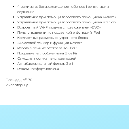
Адрес
4 режима работы: охлаждение I обогрев I вентиляция I
Г.Москва Волоколамское шоссе,
осушение
71/22к2
Управление при помощи голосового помощника «Алиса»
Управление при помощи голосового помощника «Салют»
Пн-вс с 9:00 до 18:00
Встроенный Wi-Fi модуль с приложением «EVO»
Пульт управления с подсветкой и функций iFeel
Компактные размеры внутреннего блока
Телефон
24 часовой таймер и функция Restart
8 495 233-79-79
Работа в режиме обогрева до -15ºС
Покрытие теплообменника Blue Fin
8 985 233-79-79
Самодиагностика неисправностей
Антибактериальный фильтр 3 в 1
Режим комфортного сна.
Почта
Площадь, м²: 70
iceicemarket@yandex.ru
Инвертор: Да