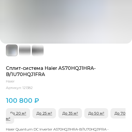
Сплит-система Haier AS70HQJ1HRA-
B/1U70HQJ1FRA
Haier
Артикул:
121382
100 800
₽
До 20 м²
До 25 м²
До 35 м²
До 50 м²
До 70
м²
Haier Quantum DC Inverter AS70HQJ1HRA-B/1U70HQJ1FRA -