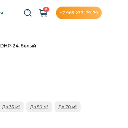
0
+7 985 233-79-79
ТЫ
 DHP-24, белый
До 35 м²
До 50 м²
До 70 м²