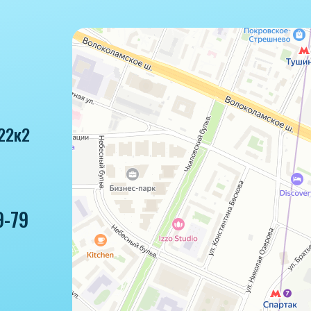
22к2
9-79