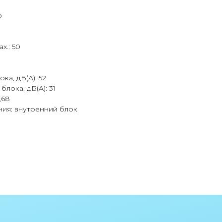
о
x.: 50
а, дБ(А): 52
лока, дБ(А): 31
,68
ия: внутренний блок