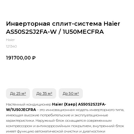
Инверторная сплит-система Haier
AS50S2SJ2FA-W / 1U50MECFRA
Haier
121340
191700,00
₽
В КОРЗИНУ
До 25 м²
До 35 м²
До 50 м²
Настенный кондиционер
Haier (Хаер) AS50S2SJ2FA-
W/1U50JECFRA
– это инновационная модель инверторного типа,
имеющая высокие потребительские и эксплуатационные
характеристики. Наружный блок оснащается современным
компрессором и антикоррозийным покрытием, внутренний блок
имеет функцию автоматической очистки и диагностики