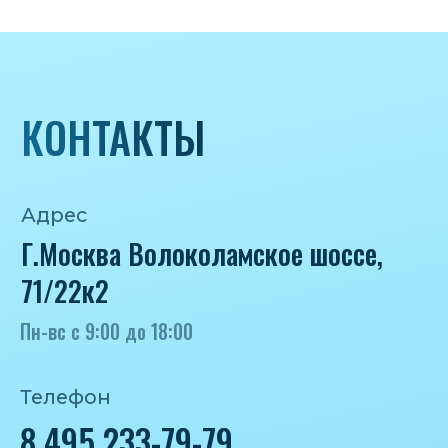
Почта
iceicemarket@yandex.ru