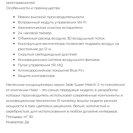
неисправностей.
Особенности и преимущества:
Режим высокой производительности.
Встроенный модуль управления WI-Fi.
Автоматическая очистка испарителя.
24-часовой таймер.
Объемный расход воздуха: 3D воздушный поток.
Конструкция вентилятора позволяет подавать воздух на
КОНТАКТЫ
расстояние до 12 м.
Скрытый светодиодный дисплей.
Инновационная система воздушного фильтра.
Адрес
Пульт управления YR-HQ.
Антикоррозийное покрытие Blue Fin.
Г.Москва Волоколамское шоссе,
Защита компрессора.
71/22к2
Настенные кондиционеры серии Jade Super Match 2-го поколения
Пн-вс с 9:00 до 18:00
от компании Haier – это самые передовые модели, в разработке
которых производитель использовал современные компоненты и
инновационные технологии. В линейку вошли модели разной
Телефон
мощности в трех цветовых решениях: белый, золотистый и
8 495 233-79-79
серебристый, для использования в любом дизайне интерьера.
Площадь, м²: 50
8 985 233-79-79
Инвертор: Да