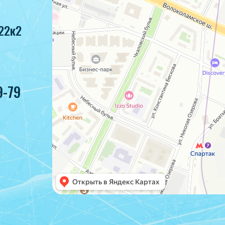
22к2
9-79