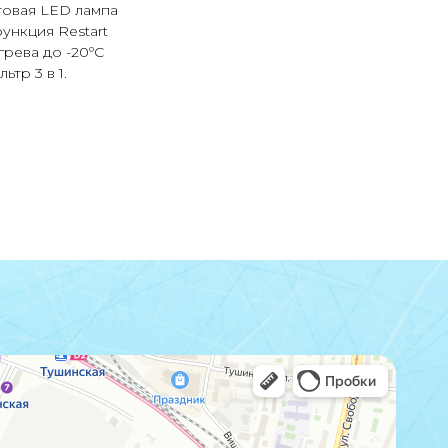
овая LED лампа
ункция Restart
рева до -20ºС
тр 3 в 1.