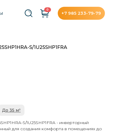
0
+7 985 233-79-79
ТЫ
S25SHP1HRA-S/1U25SHP1FRA
До 35 м²
AS25SHP1HRA-S/1U25SHP1FRA - инверторный
нный для создания комфорта в помещениях до