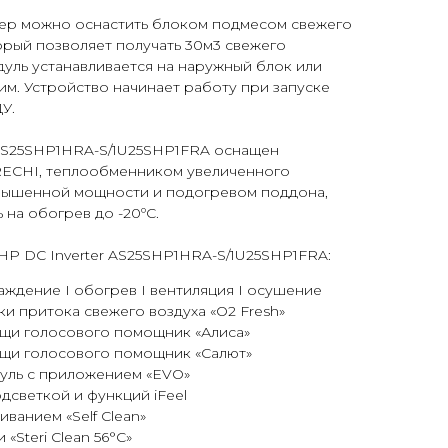
ер можно оснастить блоком подмесом свежего
торый позволяет получать 30м3 свежего
одуль устанавливается на наружный блок или
ним. Устройство начинает работу при запуске
У.
r AS25SHP1HRA-S/1U25SHP1FRA оснащен
ECHI, теплообменником увеличенного
вышенной мощности и подогревом поддона,
 на обогрев до -20ºС.
r HP DC Inverter AS25SHP1HRA-S/1U25SHP1FRA:
аждение I обогрев I вентиляция I осушение
и притока свежего воздуха «O2 Fresh»
щи голосового помощник «Алиса»
щи голосового помощник «Салют»
дуль с приложением «EVO»
дсветкой и функций iFeel
ванием «Self Clean»
«Steri Clean 56°C»