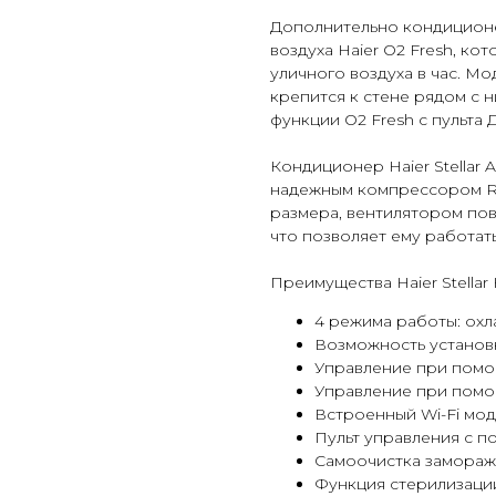
Дополнительно кондицион
воздуха Haier O2 Fresh, ко
уличного воздуха в час. М
крепится к стене рядом с 
функции O2 Fresh с пульта Д
Кондиционер Haier Stella
надежным компрессором R
размера, вентилятором по
что позволяет ему работать
Преимущества Haier Stella
4 режима работы: охл
Возможность установк
Управление при помо
Управление при помо
Встроенный Wi-Fi мо
Пульт управления с по
Самоочистка заморажи
Функция стерилизации 