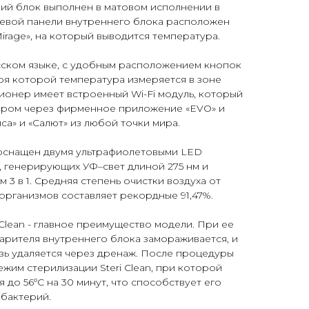
ний блок выполнен в матовом исполнении в
цевой панели внутреннего блока расположен
rage», на который выводится температура.
сском языке, с удобным расположением кнопок
аря которой температура измеряется в зоне
ионер имеет встроенный Wi-Fi модуль, который
ором через фирменное приложение «EVO» и
а» и «Салют» из любой точки мира.
er оснащен двумя ультрафиолетовыми LED
, генерирующих УФ–свет длиной 275 нм и
3 в 1. Средняя степень очистки воздуха от
организмов составляет рекордные 91,47%.
Clean - главное преимущество модели. При ее
арителя внутреннего блока замораживается, и
язь удаляется через дренаж. После процедуры
ежим стерилизации Steri Clean, при которой
до 56ºС на 30 минут, что способствует его
 бактерий.