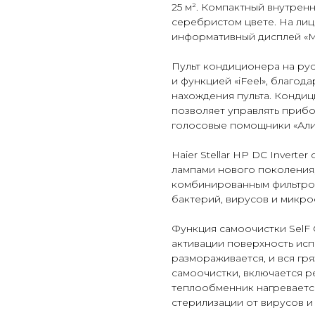
25 м². Компактный внутрен
серебристом цвете. На ли
информативный дисплей «Mi
Пульт кондиционера на ру
и функцией «iFeel», благод
нахождения пульта. Кондиц
позволяет управлять приб
голосовые помощники «Алис
Haier Stellar HP DC Invert
лампами нового поколения
комбинированным фильтром 
бактерий, вирусов и микро
Функция самоочистки SelF 
активации поверхность исп
размораживается, и вся гр
самоочистки, включается р
теплообменник нагревается 
стерилизации от вирусов и