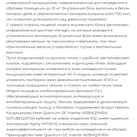
инверторный кондиционер, предназначенный для охлаждения и
обогрева помещения до 35 м². Внутренний блок выполнен в белом
матовом цвете, в сверхкомпактных размерах (ширина всего 700 мм!),
что позволяет установить его над дверными проемами.
С правой стороны лицевой панели внутреннего блока расположен
информативный дисплей «Mirage», на который выводится
установленная температура. Внутренний блок имеет возможность
регулировки жалюзи по горизонтали и вертикали, при этом
горизонтальные жалюзи управляются с пульта, а вертикальные
вручную.
Пульт кондиционера на русском языке, с удобным расположением
кнопок, подсветкой с отключением, и функцией «iFeel», благодаря
которой температура измеряется в зоне нахождения пульта.
Кондиционер имеет встроенный Wi-Fi модуль, который позволяет
управлять прибором через фирменное приложение «EVO» и
голосовые помощники «Алиса» и «Салют» из любой точки мира.
Модель оснащена комбинированным фильтром 3 в 1,
обеспечивающим антиаллергенную, антивирусную и
антибактериальную защиту. Фильтр задерживает и дезактивирует
пылевых клещей, пыльцу и бактерии, поддерживая воздух свежим.
Кондиционер Haier Quantum DC Inverter AS35HQJ1HRA-
W/1U35HQJ1FRA работает на новом хладагенте R32, имеет надежный
КОНТАКТЫ
компрессор Highly (HITACHI) и высокий класс сезонной
энергоэффективности «А» при работе на охлаждение и на обогрев.
Преимущества Haier Quantum DC Inverter AS35HQJ1HRA-