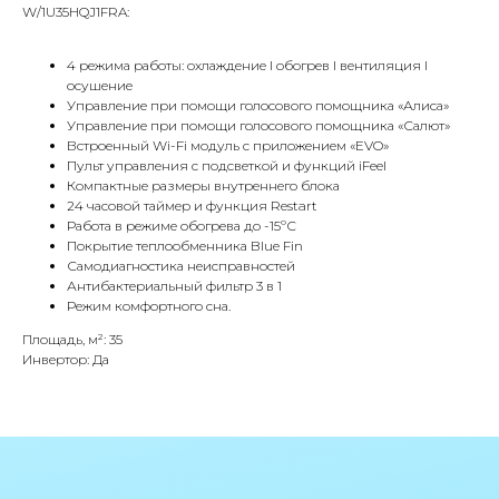
W/1U35HQJ1FRA:
Адрес
Г.Москва Волоколамское шоссе,
4 режима работы: охлаждение I обогрев I вентиляция I
71/22к2
осушение
Управление при помощи голосового помощника «Алиса»
Пн-вс с 9:00 до 18:00
Управление при помощи голосового помощника «Салют»
Встроенный Wi-Fi модуль с приложением «EVO»
Пульт управления с подсветкой и функций iFeel
Телефон
Компактные размеры внутреннего блока
8 495 233-79-79
24 часовой таймер и функция Restart
Работа в режиме обогрева до -15ºС
8 985 233-79-79
Покрытие теплообменника Blue Fin
Самодиагностика неисправностей
Антибактериальный фильтр 3 в 1
Режим комфортного сна.
Почта
iceicemarket@yandex.ru
Площадь, м²: 35
Инвертор: Да