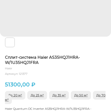
Сплит-система Haier AS35HQJ1HRA-
W/1U35HQJ1FRA
Haier
Артикул:
121377
51300,00
₽
До 20 м²
До 25 м²
До 35 м²
До 50 м²
До 70
м²
Haier Quantum DC Inverter AS35HQJ1HRA-W/1U35HQJ1FRA -