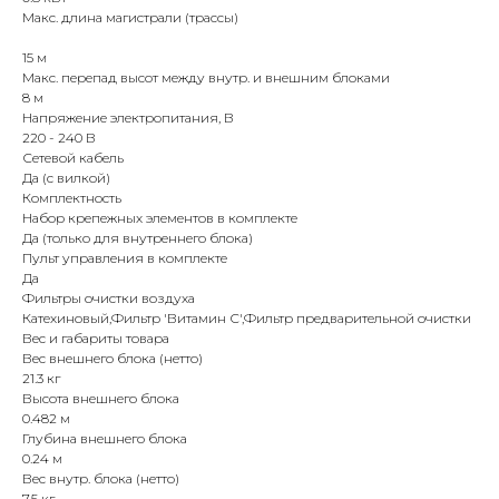
8 985 233-79-79
Макс. длина магистрали (трассы)
15 м
Макс. перепад высот между внутр. и внешним блоками
Почта
8 м
iceicemarket@yandex.ru
Напряжение электропитания, В
220 - 240 В
Сетевой кабель
Да (с вилкой)
Комплектность
Набор крепежных элементов в комплекте
Да (только для внутреннего блока)
Пульт управления в комплекте
Да
Фильтры очистки воздуха
Катехиновый,Фильтр 'Витамин С',Фильтр предварительной очистки
Вес и габариты товара
Вес внешнего блока (нетто)
21.3 кг
Высота внешнего блока
0.482 м
Глубина внешнего блока
0.24 м
Вес внутр. блока (нетто)
7.5 кг