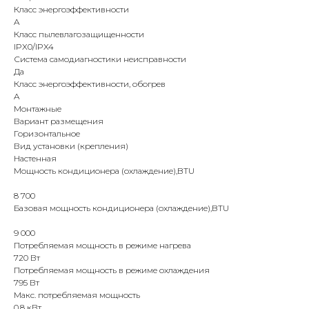
Класс энергоэффективности
A
Класс пылевлагозащищенности
IPX0/IPX4
Система самодиагностики неисправности
Да
Класс энергоэффективности, обогрев
A
Монтажные
Вариант размещения
Горизонтальное
КОНТАКТЫ
Вид установки (крепления)
Настенная
Мощность кондиционера (охлаждение),BTU
Адрес
8 700
Г.Москва Волоколамское шоссе,
Базовая мощность кондиционера (охлаждение),BTU
71/22к2
9 000
Пн-вс с 9:00 до 18:00
Потребляемая мощность в режиме нагрева
720 Вт
Потребляемая мощность в режиме охлаждения
Телефон
795 Вт
8 495 233-79-79
Макс. потребляемая мощность
0.8 кВт