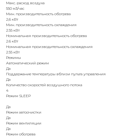
Макс. расход воздуха
550 м3/час
Мин. производительность обогрева
2,6 кВт
Мин. производительность охлаждения
2.55 кВт
Номинальная производительность обогрева
2.6 кВт
Номинальная производительность охлаждения
2.55 кВт
Режимы
Автоматический режим
Да
Поддержание температуры вблизи пульта управления
Да
Количество скоростей воздушного потока
4
Режим SLEEP
Да
Режим автоочистки
Да
Режим вентиляции
Да
Режим обогрева