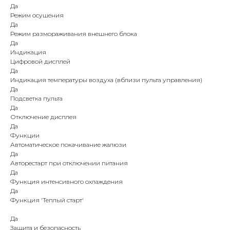
Да
Режим осушения
Да
Режим размораживания внешнего блока
Да
Индикация
Цифровой дисплей
Да
Индикация температуры воздуха (вблизи пульта управления)
Да
Подсветка пульта
Да
Отключение дисплея
Да
Функции
Автоматическое покачивание жалюзи
Да
Авторестарт при отключении питания
Да
Функция интенсивного охлаждения
Да
Функция 'Теплый старт'
Да
Защита и безопасность