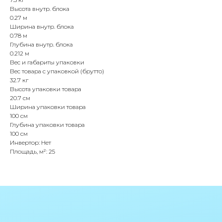
Высота внутр. блока
0.27 м
Ширина внутр. блока
0.78 м
Глубина внутр. блока
0.212 м
Вес и габариты упаковки
Вес товара с упаковкой (брутто)
32.7 кг
Высота упаковки товара
20.7 см
Ширина упаковки товара
100 см
Глубина упаковки товара
100 см
Инвертор: Нет
Площадь, м²: 25
Политика конфиденциальности
Согласие на обработку персональных
данных
IceIceMarket © 2025