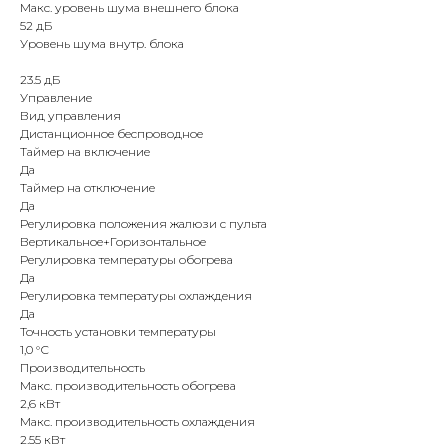
Макс. уровень шума внешнего блока
52 дБ
Уровень шума внутр. блока
23.5 дБ
Управление
Вид управления
Дистанционное беспроводное
Таймер на включение
Да
Таймер на отключение
Да
Регулировка положения жалюзи с пульта
Вертикальное+Горизонтальное
Регулировка температуры обогрева
Да
Регулировка температуры охлаждения
Да
Точность установки температуры
1,0 °С
Производительность
Макс. производительность обогрева
2,6 кВт
Макс. производительность охлаждения
2.55 кВт