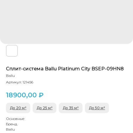
Сплит-система Ballu Platinum City BSEP-09HN8
Ballu
Артикул:
121456
18900,00
₽
До 20 м²
До 25 м²
До 35 м²
До 50 м²
Основные
Бренд
Ballu