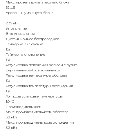
Макс. уровень шума внешнего блока
52 дБ
Уровень шума внутр. блока
27.5 дБ
Управление
Вид управления
Дистанционное беспроводное
Таймер на включение
Да
Таймер на отключение
Да
Регулировка положения жалюзи с пульта
Вертикальное+Горизонтальное
Регулировка температуры обогрева
Да
Регулировка температуры охлаждения
Да
Точность установки температуры
1,0 °С
Производительность
Макс. производительность обогрева
3,2 кВт
Макс. производительность охлаждения
3.2 кВт