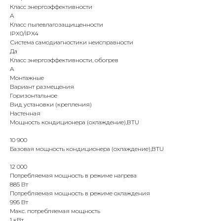
Класс энергоэффективности
A
Класс пылевлагозащищенности
IPX0/IPX4
Система самодиагностики неисправности
Да
Класс энергоэффективности, обогрев
A
Монтажные
Вариант размещения
Горизонтальное
КОНТАКТЫ
Вид установки (крепления)
Настенная
Мощность кондиционера (охлаждение),BTU
Адрес
10 900
Г.Москва Волоколамское шоссе,
Базовая мощность кондиционера (охлаждение),BTU
71/22к2
12 000
Пн-вс с 9:00 до 18:00
Потребляемая мощность в режиме нагрева
885 Вт
Потребляемая мощность в режиме охлаждения
Телефон
995 Вт
8 495 233-79-79
Макс. потребляемая мощность
1 кВт