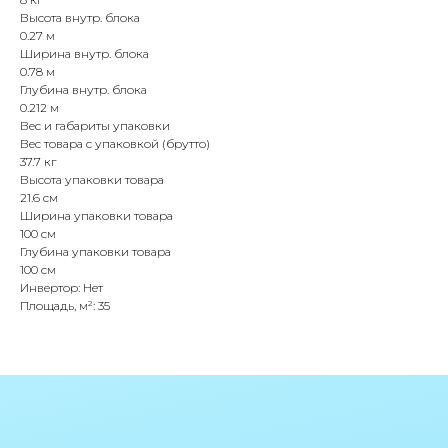
Высота внутр. блока
0.27 м
Ширина внутр. блока
0.78 м
Глубина внутр. блока
0.212 м
Вес и габариты упаковки
Вес товара с упаковкой (брутто)
37.7 кг
Высота упаковки товара
21.6 см
Ширина упаковки товара
100 см
Глубина упаковки товара
100 см
Инвертор: Нет
Площадь, м²: 35
Политика конфиденциальности
Согласие на обработку персональных
данных
IceIceMarket © 2025