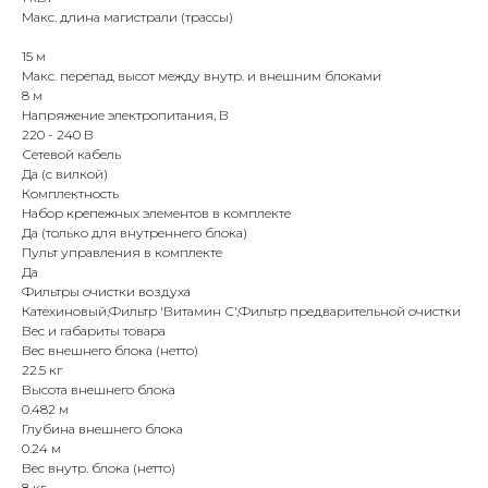
8 985 233-79-79
Макс. длина магистрали (трассы)
15 м
Макс. перепад высот между внутр. и внешним блоками
Почта
8 м
iceicemarket@yandex.ru
Напряжение электропитания, В
220 - 240 В
Сетевой кабель
Да (с вилкой)
Комплектность
Набор крепежных элементов в комплекте
Да (только для внутреннего блока)
Пульт управления в комплекте
Да
Фильтры очистки воздуха
Катехиновый,Фильтр 'Витамин С',Фильтр предварительной очистки
Вес и габариты товара
Вес внешнего блока (нетто)
22.5 кг
Высота внешнего блока
0.482 м
Глубина внешнего блока
0.24 м
Вес внутр. блока (нетто)
8 кг