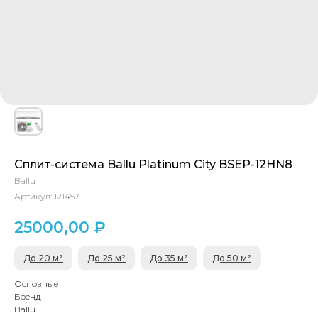
Сплит-система Ballu Platinum City BSEP-12HN8
Ballu
Артикул:
121457
25000,00
₽
До 20 м²
До 25 м²
До 35 м²
До 50 м²
Основные
Бренд
Ballu