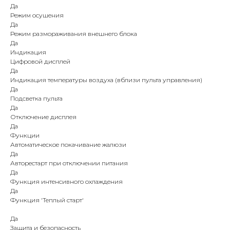
Да
Режим осушения
Да
Режим размораживания внешнего блока
Да
Индикация
Цифровой дисплей
Да
Индикация температуры воздуха (вблизи пульта управления)
Да
Подсветка пульта
Да
Отключение дисплея
Да
Функции
Автоматическое покачивание жалюзи
Да
Авторестарт при отключении питания
Да
Функция интенсивного охлаждения
Да
Функция 'Теплый старт'
Да
Защита и безопасность