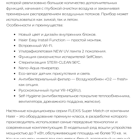
которой реализовано большое количество дополнительных
функций, начиная с глубокой очистки воздуха и заканчивая
трехмерным распределением воздушных потоков. Прибор может
использоваться как зимой, так и летом.
Особенности и преимущества:
Новый цвет и дизайн внутренних блоков.
Haier Easy Install Function — простой монтаж.
Встроенный Wi-Fi.
Ультрафиолетовая NEW UV лампа 2 поколения.
Функция самоочистки испарителей SelfClean.
КОНТАКТЫ
Стерилизация STERI-CLEAN 56°C.
Nano-Aqua генератор.
Eco-sensor датчик присутствия и света.
Антибактериальный фильтр — Воздухообмен «О2 — fresh»
Адрес
как опция.
Г.Москва Волоколамское шоссе,
Русскоязычный пульт YR-HQ(RU).
Self-Hygiene (антибактериальное покрытие теплообменника,
71/22к2
вентилятора, дренажного поддона, жалюзи).
Пн-вс с 9:00 до 18:00
Настенные кондиционеры серии FLEXIS Super Match от компании
Haier – это оборудование премиум-класса, в разработке которого
производитель использовал самые передовые технологии и
Телефон
современные комплектующие. В модельный ряд вошли устройства
8 495 233-79-79
мощностью до 7 кВт, обслуживающие площадь не более 70 кв. м.
Кондиционеры имеют три расцветки: белый, золотистый и черный.