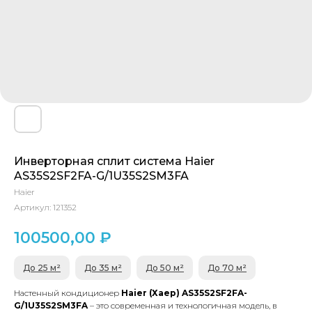
Инверторная сплит система Haier
AS35S2SF2FA-G/1U35S2SM3FA
Haier
Артикул:
121352
100500,00
₽
До 25 м²
До 35 м²
До 50 м²
До 70 м²
Настенный кондиционер
Haier (Хаер) AS35S2SF2FA-
G/1U35S2SM3FA
– это современная и технологичная модель, в