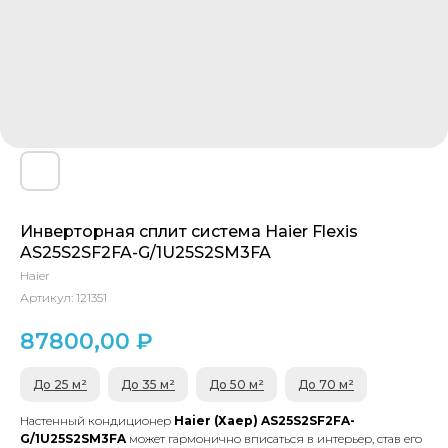
Инверторная сплит система Haier Flexis
AS25S2SF2FA-G/1U25S2SM3FA
Haier
Артикул:
121351
87800,00
₽
До 25 м²
До 35 м²
До 50 м²
До 70 м²
Настенный кондиционер
Haier (Хаер) AS25S2SF2FA-
G/1U25S2SM3FA
может гармонично вписаться в интерьер, став его