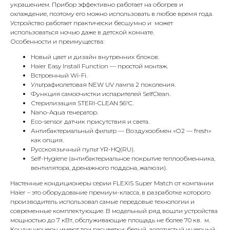
украшением. Прибор эффективно работает на обогрев и
охлаждение, поэтому его можно использовать в любое время года.
Устройство работает практически бесшумно и может
использоваться ночью даже в детской комнате.
Особенности и преимущества:
Новый цвет и дизайн внутренних блоков.
Haier Easy Install Function — простой монтаж.
Встроенный Wi-Fi.
Ультрафиолетовая NEW UV лампа 2 поколения.
Функция самоочистки испарителей SelfClean.
КОНТАКТЫ
Стерилизация STERI-CLEAN 56°C.
Nano-Aqua генератор.
Eco-sensor датчик присутствия и света.
Антибактериальный фильтр — Воздухообмен «О2 — fresh»
Адрес
как опция.
Г.Москва Волоколамское шоссе,
Русскоязычный пульт YR-HQ(RU).
Self-Hygiene (антибактериальное покрытие теплообменника,
71/22к2
вентилятора, дренажного поддона, жалюзи).
Пн-вс с 9:00 до 18:00
Настенные кондиционеры серии FLEXIS Super Match от компании
Haier – это оборудование премиум-класса, в разработке которого
производитель использовал самые передовые технологии и
Телефон
современные комплектующие. В модельный ряд вошли устройства
8 495 233-79-79
мощностью до 7 кВт, обслуживающие площадь не более 70 кв. м.
Кондиционеры имеют три расцветки: белый, золотистый и черный.