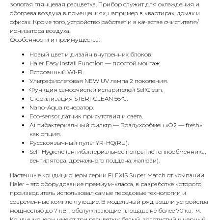
золотая глянцевая расцветка. Прибор служит для охлаждения и
обогрева воздуха в помещениях, например в квартирах, домах и
офисах. Кроме того, устройство работает и в качестве очистителя/
ионизатора воздуха.
Особенности и преимущества:
Новый цвет и дизайн внутренних блоков.
Haier Easy Install Function — простой монтаж.
Встроенный Wi-Fi.
Ультрафиолетовая NEW UV лампа 2 поколения.
Функция самоочистки испарителей SelfClean.
КОНТАКТЫ
Стерилизация STERI-CLEAN 56°C.
Nano-Aqua генератор.
Eco-sensor датчик присутствия и света.
Антибактериальный фильтр — Воздухообмен «О2 — fresh»
Адрес
как опция.
Г.Москва Волоколамское шоссе,
Русскоязычный пульт YR-HQ(RU).
Self-Hygiene (антибактериальное покрытие теплообменника,
71/22к2
вентилятора, дренажного поддона, жалюзи).
Пн-вс с 9:00 до 18:00
Настенные кондиционеры серии FLEXIS Super Match от компании
Haier – это оборудование премиум-класса, в разработке которого
производитель использовал самые передовые технологии и
Телефон
современные комплектующие. В модельный ряд вошли устройства
8 495 233-79-79
мощностью до 7 кВт, обслуживающие площадь не более 70 кв. м.
Кондиционеры имеют три расцветки: белый, золотистый и черный.