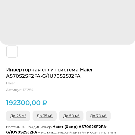
Инверторная сплит система Haier
AS70S2SF2FA-G/1U70S2SJ2FA
Haier
Артикул:
121354
192300,00
₽
До 25 м²
До 35 м²
До 50 м²
До 70 м²
Настенный кондиционер
Haier (Хаер) AS70S2SF2FA-
G/1U70S2SJ2FA
– это классический дизайн и оригинальная